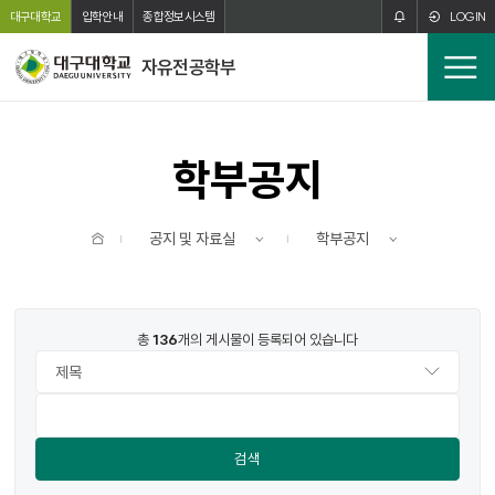
주메뉴 바로가기
본문 바로가기
대구대학교
입학안내
종합정보시스템
LOGIN
자유전공학부
전
체
메
뉴
학부공지
홈
공지 및 자료실
학부공지
번호
제목
작성자
작성일
조회수
파일
총
136
개의 게시물이 등록되어 있습니다
검색